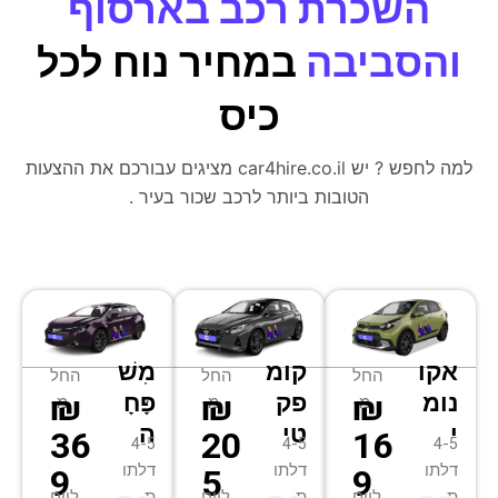
השכרת רכב בארסוף
והסביבה
במחיר נוח לכל
כיס
למה לחפש ? יש car4hire.co.il מציגים עבורכם את ההצעות
הטובות ביותר לרכב שכור בעיר .
אקו
קומ
מִשׁ
החל
החל
החל
₪
₪
₪
נומ
פק
פָּחָ
מ-
מ-
מ-
י
טי
ה
36
20
16
4-5
4-5
4-5
דלתו
דלתו
דלתו
9
5
9
ת
ת
ת
ליום
ליום
ליום