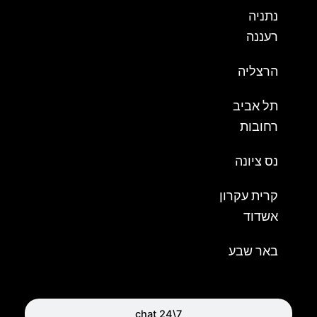
נתניה
רעננה
הרצליה
תל אביב
רחובות
נס ציונה
קרית עקרון
אשדוד
באר שבע
chat 24\7