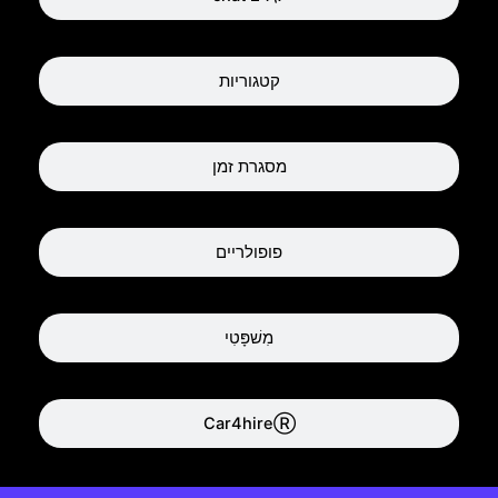
קטגוריות
מסגרת זמן
פופולריים
מִשׁפָּטִי
Car4hireⓇ