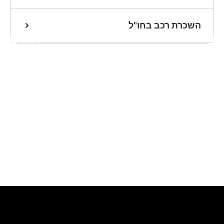
השכרת רכב בחו"ל
אנחנו כאן
לעזרתכם
שלחו הודעת
וואטסאפ