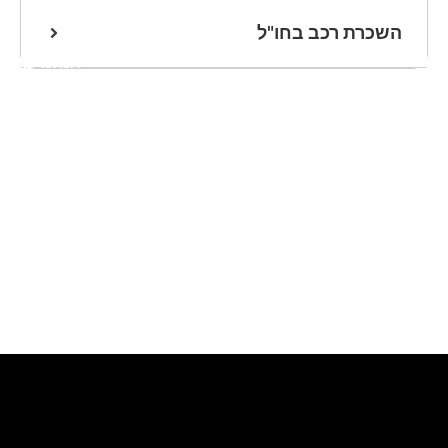
השכרת רכב בחו"ל
אנחנו כאן
לעזרתכם
שלחו הודעת
וואטסאפ