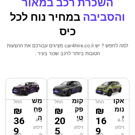
השכרת רכב במאור
והסביבה
במחיר נוח לכל
כיס
למה לחפש ? יש car4hire.co.il מציגים עבורכם את ההצעות
הטובות ביותר לרכב שכור בעיר .
אקו
קומ
מִשׁ
החל
החל
החל
₪
₪
₪
נומ
פק
פָּחָ
מ-
מ-
מ-
י
טי
ה
36
20
16
4-5
4-5
4-5
דלתו
דלתו
דלתו
9
5
9
ת
ת
ת
ליום
ליום
ליום