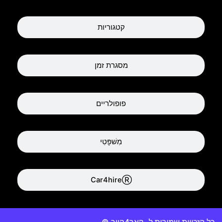
קטגוריות
מסגרת זמן
פופולריים
מִשׁפָּטִי
Car4hireⓇ