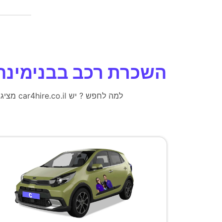
השכרת רכב בבנימינה
למה לחפש ? יש car4hire.co.il מציגים עבורכם את ההצעות הטובות ביותר לרכב שכור בעיר .