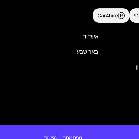
טִי
Car4hireⓇ
אשדוד
באר שבע
ן
מפת אתר
נגישות