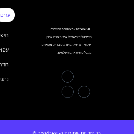
ערים
C4H מובילה את מהפכת ההשכרה
חיפ
הדיגיטלית בישראל. שירות חכם, אמין
ושקוף – כך שאתם יודעים בדיוק מה אתם
עפול
מקבלים ומה אתם משלמים.
חדר
נתני
כל הזכויות שמורות ל- קאר4הייר ©