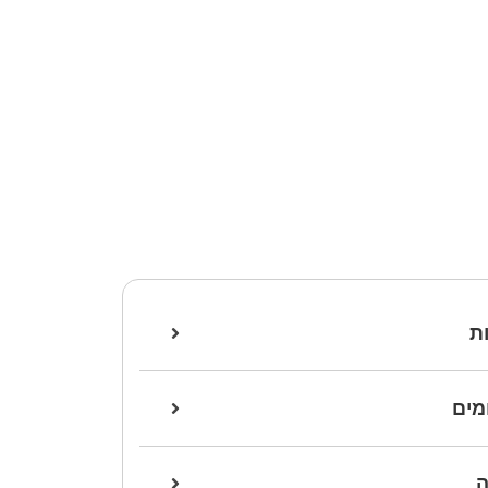
ת
מים
ה