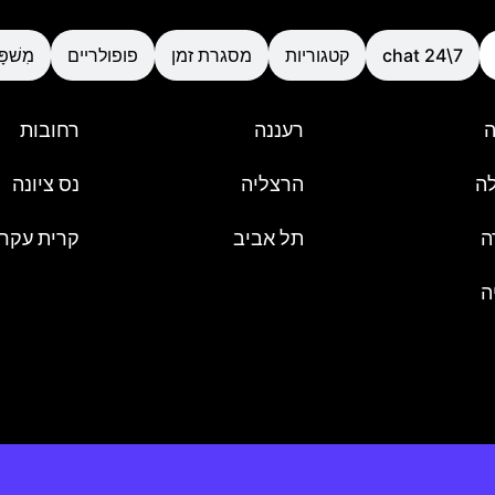
chat 24\7
קטגוריות
מסגרת זמן
פופולריים
מִשׁפָּ
ה
רעננה
רחובות
ה
הרצליה
נס ציונה
ה
תל אביב
קרית עקרו
ה