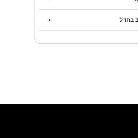
 בחו"ל
אנחנו כאן לעזרתכם
שלחו הודעת וואטסאפ