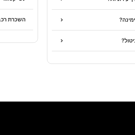
השכרת רכב
ימינה?
יטול?