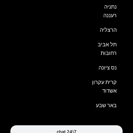
נתניה
רעננה
הרצליה
תל אביב
רחובות
נס ציונה
קרית עקרון
אשדוד
באר שבע
chat 24\7