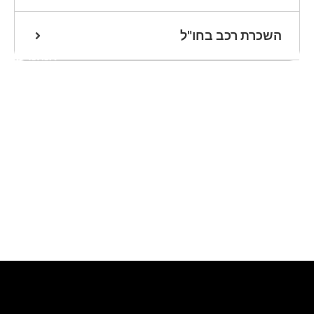
השכרת רכב בחו"ל
אנחנו כאן
לעזרתכם
שלחו הודעת
וואטסאפ