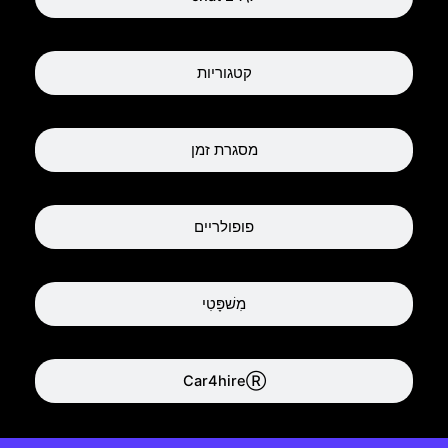
קטגוריות
מסגרת זמן
פופולריים
מִשׁפָּטִי
Car4hireⓇ