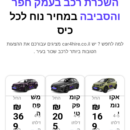
השכרת רכב בעמק חפר
והסביבה
במחיר נוח לכל
כיס
למה לחפש ? יש car4hire.co.il מציגים עבורכם את ההצעות
הטובות ביותר לרכב שכור בעיר .
אקו
קומ
מִשׁ
החל
החל
החל
₪
₪
₪
נומ
פק
פָּחָ
מ-
מ-
מ-
י
טי
ה
36
20
16
4-5
4-5
4-5
דלתו
דלתו
דלתו
9
5
9
ת
ת
ת
ליום
ליום
ליום