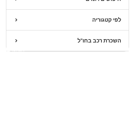
לפי קטגוריה
השכרת רכב בחו"ל
אנחנו כאן
לעזרתכם
שלחו הודעת
וואטסאפ