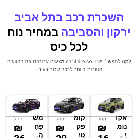
השכרת רכב בתל אביב
ירקון והסביבה
במחיר נוח
לכל כיס
למה לחפש ? יש car4hire.co.il מציגים עבורכם את ההצעות
הטובות ביותר לרכב שכור בעיר .
אקו
קומ
מִשׁ
החל
החל
החל
₪
₪
₪
נומ
פק
פָּחָ
מ-
מ-
מ-
י
טי
ה
4-5
4-5
4-5