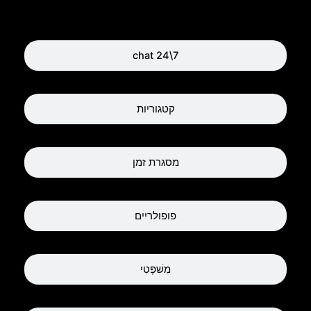
chat 24\7
קטגוריות
מסגרת זמן
פופולריים
מִשׁפָּטִי