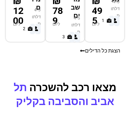
₪
₪
₪
4-5
שב
ם
12
78
49
דלתו
4-5
ים
ת
דלתו
00
9
5
4-5
1
4
ת
ליום
ליום
ליום
דלתו
2
5
ת
3
7
הצגת כל הדילים
מצאו רכב להשכרה
תל
אביב והסביבה בקליק