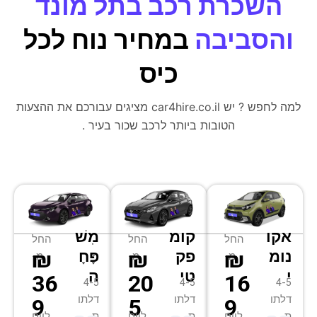
השכרת רכב בתל מונד
והסביבה
במחיר נוח לכל
כיס
למה לחפש ? יש car4hire.co.il מציגים עבורכם את ההצעות
הטובות ביותר לרכב שכור בעיר .
אקו
קומ
מִשׁ
החל
החל
החל
₪
₪
₪
נומ
פק
פָּחָ
מ-
מ-
מ-
י
טי
ה
36
20
16
4-5
4-5
4-5
דלתו
דלתו
דלתו
9
5
9
ת
ת
ת
ליום
ליום
ליום