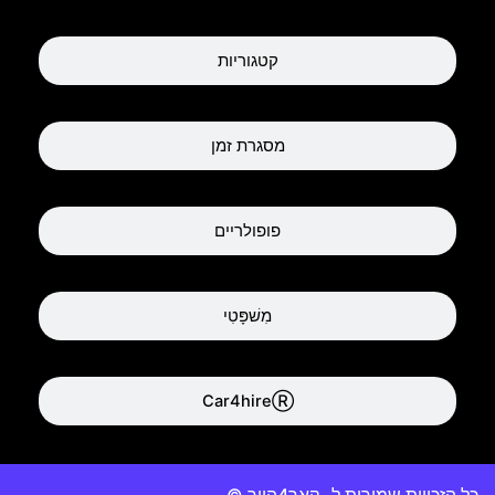
קטגוריות
מסגרת זמן
פופולריים
מִשׁפָּטִי
Car4hireⓇ