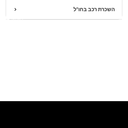
השכרת רכב בחו"ל
אנחנו כאן
לעזרתכם
שלחו הודעת
וואטסאפ