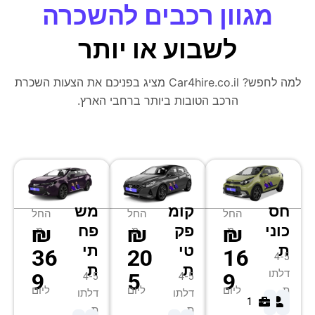
מגוון רכבים להשכרה
לשבוע או יותר
למה לחפש? Car4hire.co.il מציג בפניכם את הצעות השכרת
הרכב הטובות ביותר ברחבי הארץ.
חס
קומ
מש
החל
החל
החל
₪
₪
₪
כוני
פק
פח
מ-
מ-
מ-
ת
טי
תי
36
20
16
4-5
ת
ת
דלתו
9
5
9
4-5
4-5
ת
ליום
ליום
ליום
דלתו
דלתו
1
4
ת
ת