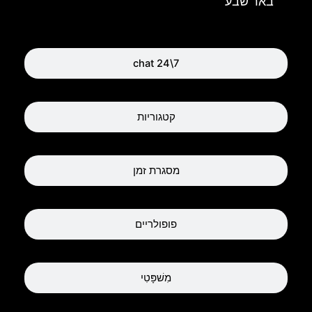
באר שבע
chat 24\7
קטגוריות
מסגרת זמן
פופולריים
מִשׁפָּטִי