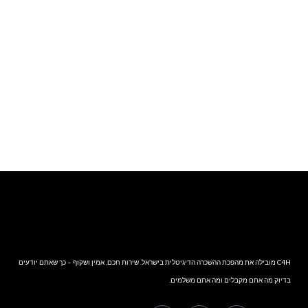
שלחו הודעת
וואטסאפ
C4H מובילה את מהפכת ההשכרה הדיגיטלית בישראל. שירות חכם, אמין ושקוף – כך שאתם יודעים
בדיוק מה אתם מקבלים ומה אתם משלמים.