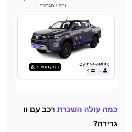
ובסוג הגרירה.
טויוטה היילקס
אאו
4-5 דלתות
4-5 דלתות
בדוק מחירים
4
5
כמה עולה השכרת
רכב עם וו
גרירה?