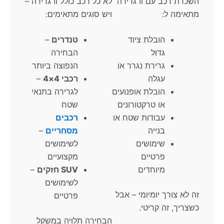
השכרת רכב עם וו גרירה
לא כל רכב כולל וו גרירה –
מתאימה ל:
ויש סוגים מתאימים:
הובלת ציוד
טנדרים
–
גדול
הבחירה
גרירת נגרר או
הנפוצה ביותר
עגלה
רכבי 4×4
–
הובלת אופנועים
לגרירה בתנאי
או טרקטורונים
שטח
עבודות שטח או
רכבים
בנייה
מסחריים
–
שימושים
לשימושים
פרטיים
מקצועיים
מיוחדים
SUV חזקים
–
לשימושים
זה לא צורך יומיומי – אבל
פרטיים
כשצריך, זה קריטי.
הבחירה תלויה במשקל