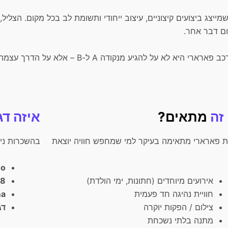
מייצג ביצועים קיצוניים, עיצוב ייחודי ותשומת לב בכל מקום. הצליל
ם דבר אחר.
ארי היא לא על להגיע מנקודה A ל-B – אלא על הדרך עצמה.
זה
מתאים?
איזה דג
 פארארי מתאימה בעיקר למי שמחפש חוויה יוצאת
בהשכרות ניתן
no
אירועים מיוחדים (חתונות, ימי הולדת)
88
חוויית נהיגה חד פעמית
ma
צילום / הפקות יוקרה
דג
מתנה בלתי נשכחת