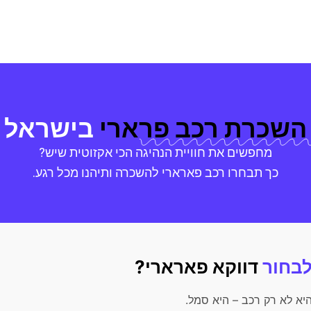
השכרת רכב פרארי
בישראל
מחפשים את חוויית הנהיגה הכי אקזוטית שיש?
כך תבחרו רכב פארארי להשכרה ותיהנו מכל רגע.
בחור
דווקא פארארי?
יא לא רק רכב – היא סמל.