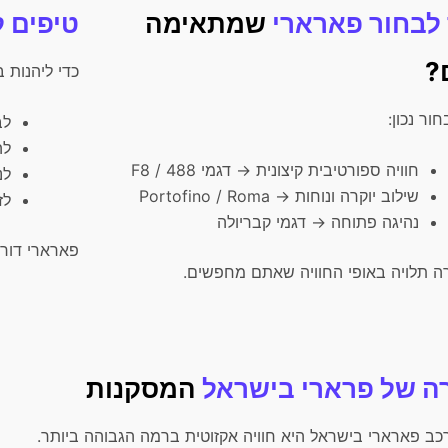
 לבחור פארארי
שמתאימה
טיפים ל
?
כדי ליהנות 
חור נכון:
לב
לה
חוויה ספורטיבית קיצונית → דגמי F8 / 488
לנ
שילוב יוקרה ונוחות → Portofino / Roma
לז
נהיגה פתוחה → דגמי קבריולה
פארארי דורש
ה תלויה באופי החוויה שאתם מחפשים.
ה של פרארי בישראל
המסקנות
ב פארארי בישראל היא חוויה אקזוטית ברמה הגבוהה ביותר.