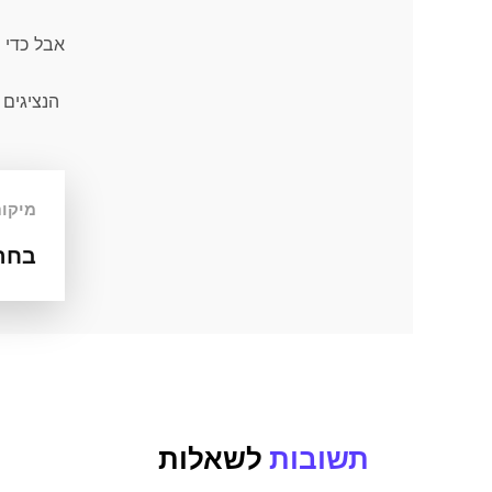
אבל כדי 
הנציגים של Car4Hire כאן כדי לעזור לכם להבין איזה רכב פארארי מתא
מיקום
בחר
תשובות
לשאלות