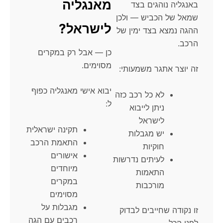
מאנגליה
באנגליה נוהגים בצד
שמאל של הכביש — ולכן
לישראל?
ההגה נמצא בצד ימין של
הרכב.
כן — אבל רק במקרים
מסוימים.
זה יוצר אתגר משמעותי:
יבוא אישי מאנגליה כפוף
לא כל רכב כזה
ל:
ניתן לייבוא
לישראל
תקינה ישראלית
יש מגבלות
התאמת הרכב
חוקיות
אישורים
לעיתים נדרשות
מיוחדים
התאמות
במקרים
מורכבות
מסוימים
מגבלות על
זו נקודה שחייבים לבדוק
רכבים עם הגה
לפני הכל.