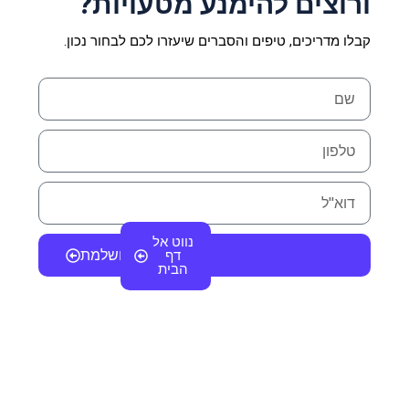
ורוצים להימנע מטעויות?
קבלו מדריכים, טיפים והסברים שיעזרו לכם לבחור נכון.
N
a
m
P
e
h
o
E
n
m
e
a
נווט אל
i
מצא עסקה מושלמת
דף
l
הבית