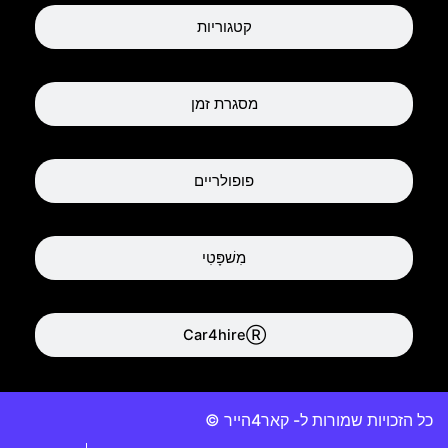
קטגוריות
מסגרת זמן
פופולריים
מִשׁפָּטִי
Car4hireⓇ
כל הזכויות שמורות ל- קאר4הייר ©