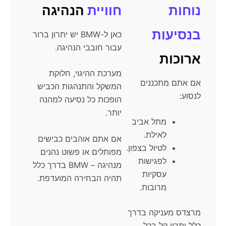
נוחות
חוויית
הנהיגה
בנסיעות
כאן ל-BMW יש יתרון ברור
עבור חובבי הנהיגה.
ארוכות
מערכת ההיגוי, חלוקת
אם אתם מתכננים
המשקל והתנהגות הכביש
לנסוע:
הופכות כל נסיעה למהנה
יותר.
מתל אביב
לאילת.
אם אתם אוהבים כבישים
לטיול בצפון.
מפותלים או פשוט נהנים
לפגישות
מנהיגה – BMW בדרך כלל
עסקיות
תהיה הבחירה המועדפת.
מרובות.
מרצדס מעניקה בדרך
כלל יתרון קל בכל