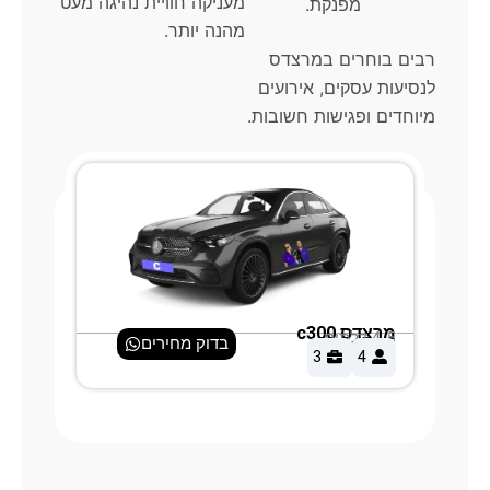
מעניקה חוויית נהיגה מעט
מפנקת.
מהנה יותר.
רבים בוחרים במרצדס
לנסיעות עסקים, אירועים
מיוחדים ופגישות חשובות.
מרצדס c300
G-וואגן
4-5 דלתות
4-5 דלתות
בדוק מחירים
6
3
4