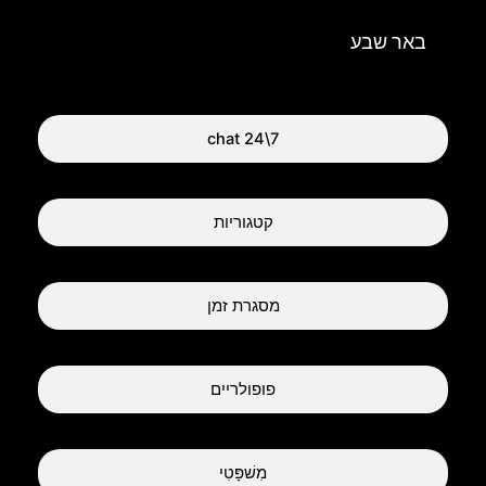
באר שבע
chat 24\7
קטגוריות
מסגרת זמן
פופולריים
מִשׁפָּטִי