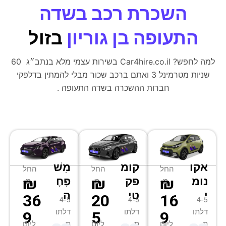
השכרת רכב בשדה
התעופה בן גוריון
בזול
למה לחפש? Car4hire.co.il בשירות עצמי מלא בנתב״ג 60
שניות מטרמינל 3 ואתם ברכב שכור מבלי להמתין בדלפקי
חברות ההשכרה בשדה התעופה .
אקו
קומ
מִשׁ
החל
החל
החל
₪
₪
₪
נומ
פק
פָּחָ
מ-
מ-
מ-
י
טי
ה
36
20
16
4-5
4-5
4-5
דלתו
דלתו
דלתו
9
5
9
ת
ת
ת
ליום
ליום
ליום