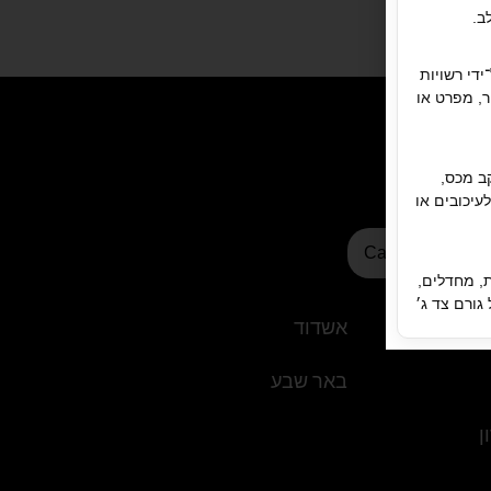
ב.
אנחנו כאן לעזרתכם
שלחו הודעת וואטסאפ
ידי רשויות
ר, מפרט או
ב מכס,
לעיכובים או
י
Car4hireⓇ
, מחדלים,
גורם צד ג׳
אשדוד
באר שבע
וח בלבד,
ימושו.
ן
לויות