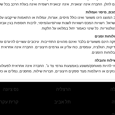
 להלן. החברה אינה יצואנית, אינה יבואנית רשמית ואינה בעלת הרכב בכל של
ס, מיסוי ועמלות
 המוצג הינו משוער ואינו כולל מיסים, אגרות, עמלות או התאמות שייקבעו על־
ראל. רשויות המכס רשאיות לשנות שווי/סיווג/מיסוי, לרבות תוספות בגין אבזו
ולטוריות. כל שינוי כאמור יחול במלואו על הלקוח.
וחות זמנים
קה הינם משוערים בלבד ואינם מהווים התחייבות. עיכובים עשויים להיגרם עק
יקות, רגולציה, עומסים, כוח עליון או גורמים חיצוניים. החברה אינה אחראית 
בלוחות הזמנים.
chat 24\7
קטגוריות
מסגרת זמן
פופולריים
מִשׁפָּטִ
ילוח והובלה
י להיות מאוחסן/משונע באמצעות גורמי צד ג׳. החברה אינה אחראית לפעולות
 נזקים או היעלמות מצד ספקים חיצוניים, חברות שילוח, מחסנים, נמלים או כל 
ה
רעננה
רחובות
ה כדי להסכים לכל התנאים וההגבלות של ייבוא מכוניות דרך Car4Hire
ה
הרצליה
נס ציונה
לביטוח הרכב (כולל ביטוח הובלה/אחסון/שילוח או כל ביטוח אחר) חלה על הלק
וין אחרת במפורש ובכתב. החברה אינה אחראית לכיסוי ביטוחי, לתוקפו או למ
ה
תל אביב
קרית עקרו
בע והתאמות מחיר
ופי עשוי להשתנות עקב תנודות בשערי מטבע, הצמדות, עמלות בנקאיות או ע
ה
שער החליפין הקובע הוא זה במועד התשלום בפועל.